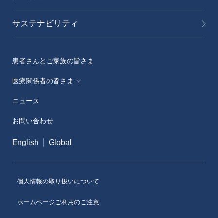
2024年3月期 第3四半期 機関投資家/アナリスト向け決
2020年3月期 第3四半期決算発表
2018年3月期 第3四半期決算発表
算説明会
02月02日(木)
サステナビリティ
2017年3月期 第3四半期決算発表
01月31日(水)
患者さんとご家族の皆さま
2024年3月期 第3四半期決算発表
医療関係者の皆さま
ニュース
メディカルアフェアーズ情報提供サイト（ONO
MA）
お問い合わせ
医療従事者向けサイト（ONOメディカルナビ）
English
Global
医薬・薬学研究支援
個人情報の取り扱いについて
ホームページご利用のご注意