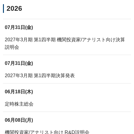
ライセンス活動
2026
トップメッセージ
IRライブラリー
医療関係者の皆さま
コーポレート・ガバナンス
研究者主導研究支援
小野薬品工業のサステナビリティ
ニュース
株式関連情報
ポリシー類
07月31日(金)
メディカルアフェアーズ情報提供サイト（ONO
MA）
環境
お問い合わせ
個人投資家の皆さまへ
2027年3月期 第1四半期 機関投資家/アナリスト向け決算
沿革
説明会
医療従事者向けサイト（ONOメディカルナビ）
社会
IRカレンダー
English
会社案内
Global
医薬・薬学研究支援
07月31日(金)
ガバナンス
株主・投資家との対話
CM・動画情報
2027年3月期 第1四半期決算発表
ステークホルダーエンゲージメント
よくあるご質問
06月18日(木)
社会貢献活動
IRメール
定時株主総会
ポリシー類
06月08日(月)
GRIスタンダード対照表
機関投資家/アナリスト向け R&D説明会