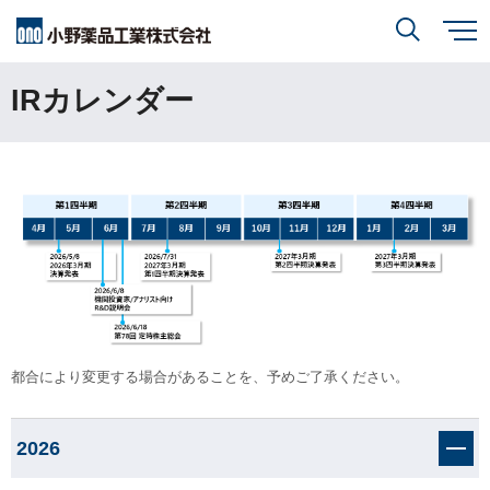
メ
イ
ン
IRカレンダー
小野薬品について
コ
検索
ン
テ
ン
ツ
に
研究開発
小野薬品について
トップ
移
動
閉じる
CEO・COOメッセージ
IR情報
研究開発
トップ
ミッションステートメント
創薬方針
採用情報
IR情報
トップ
コーポレートスローガン「BREAK THROUGH」
オープンイノベーション
経営方針
都合により変更する場合があることを、予めご了承ください。
小野薬品の特徴・強み
サステナビリティ
開発方針
財務ハイライト
経営戦略
2026
開発パイプライン
サステナビリティ
トップ
業績報告
グローバル戦略
患者さんとご家族の皆さま