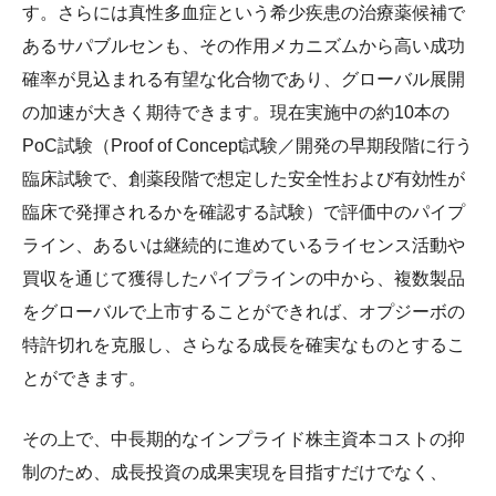
す。さらには真性多血症という希少疾患の治療薬候補で
あるサパブルセンも、その作用メカニズムから高い成功
確率が見込まれる有望な化合物であり、グローバル展開
の加速が大きく期待できます。現在実施中の約10本の
PoC試験（Proof of Concept試験／開発の早期段階に行う
臨床試験で、創薬段階で想定した安全性および有効性が
臨床で発揮されるかを確認する試験）で評価中のパイプ
ライン、あるいは継続的に進めているライセンス活動や
買収を通じて獲得したパイプラインの中から、複数製品
をグローバルで上市することができれば、オプジーボの
特許切れを克服し、さらなる成長を確実なものとするこ
とができます。
その上で、中長期的なインプライド株主資本コストの抑
制のため、成長投資の成果実現を目指すだけでなく、