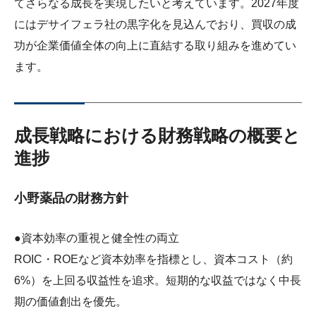
てさらなる成長を実現したいと考えています。2027年度
サステナビリティレポート
にはデサイフェラ社の黒字化を見込んでおり、買収の成
ESGデータ集
功が企業価値全体の向上に直結する取り組みを進めてい
ます。
外部からの評価
第三者保証
成長戦略における財務戦略の概要と
透明性ガイドライン
進捗
小野薬品の財務方針
●資本効率の重視と健全性の両立
ROIC・ROEなど資本効率を指標とし、資本コスト（約
6%）を上回る収益性を追求。短期的な収益ではなく中長
期の価値創出を優先。