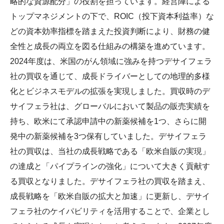
略的な資源配分」の役割を担っています。経営陣による
ライセンス活動
トップマネジメントの下で、ROIC（投下資本利益率）な
トップメッセージ
IRライブラリー
医療関係者の皆さま
コーポレート・ガバナンス
どの資本効率指標を踏まえた投資判断により、財務の健
研究者主導研究支援
小野薬品工業のサステナビリティ
ニュース
株式関連情報
ポリシー類
全性と成長の両立を図る仕組みの構築を進めています。
メディカルアフェアーズ情報提供サイト（ONO
MA）
2024年度は、米国のがん領域に強みを持つデサイフェラ
環境
お問い合わせ
個人投資家の皆さまへ
沿革
社の買収を通じて、成長ドライバーとしての地理的多様
医療従事者向けサイト（ONOメディカルナビ）
社会
IRカレンダー
化とビジネスモデルの拡張を実現しました。買収時のデ
English
会社案内
Global
医薬・薬学研究支援
サイフェラ社は、グローバルにおいて製品の販売実績を
ガバナンス
株主・投資家との対話
CM・動画情報
持ち、欧米にて承認申請中の新薬候補を1つ、さらに開
ステークホルダーエンゲージメント
よくあるご質問
発中の新薬候補を3つ保有していました。デサイフェラ
社の買収は、当社の成長戦略である「欧米自販の実現」
社会貢献活動
IRメール
の達成と「パイプラインの強化」について大きく貢献す
ポリシー類
る買収となりました。デサイフェラ社の買収を踏まえ、
成長戦略を「欧米自販の拡大と加速」に更新し、デサイ
GRIスタンダード対照表
フェラ社のケイパビリティを活用することで、企業とし