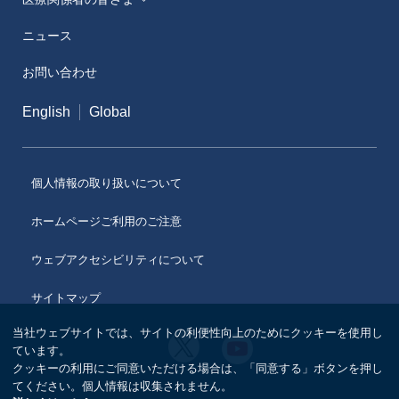
ニュース
メディカルアフェアーズ情報提供サイト（ONO
MA）
お問い合わせ
医療従事者向けサイト（ONOメディカルナビ）
English
Global
医薬・薬学研究支援
個人情報の取り扱いについて
ホームページご利用のご注意
ウェブアクセシビリティについて
サイトマップ
当社ウェブサイトでは、サイトの利便性向上のためにクッキーを使用し
小
小
ています。
野
野
クッキーの利用にご同意いただける場合は、「同意する」ボタンを押し
薬
薬
品
てください。個人情報は収集されません。
品
工