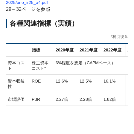
2025/ono_ir25_a4.pdf
29～32ページを参照
各種関連指標（実績）
*税引後％
指標
2020年度
2021年度
2022年度
20
資本コス
株主資本
6%程度を想定（CAPMベース）
ト
コスト*
資本収益
ROE
12.6%
12.5%
16.1%
16
性
市場評価
PBR
2.27倍
2.28倍
1.82倍
1.