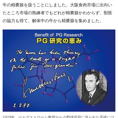
牛の精嚢腺を扱うことにしました。大阪食肉市場に出向い
たところ市場の熟練者でもどれが精嚢腺かわからず、獣医
の協力も得て、解体中の牛から精嚢腺を集めました。
1979年、ベルグストローム教授から小野雄造宛に送られた手紙には