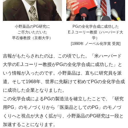
小野薬品のPG研究に
PGの全化学合成に成功した
ご尽力いただいた
E.J.コーリー教授（ハーバード大
早石修教授（京都大学）
学）
[1990年 ノーベル化学賞 受賞]
吉報がもたらされたのは、この頃でした。「米ハーバード
大学のE.J.コーリー教授がPGの全化学合成に成功した」と
いう情報が入ったのです。小野薬品は、直ちに研究員を派
遣。そして1968年、世界に先駆けて初めてPGの全化学合成
に成功した企業となりました。
この化学合成によるPGの製造法を確立したことで、「研究
用PG」のモノづくりから「医薬品としてのPG」のモノづ
くりへと視点が大きく拡がり、小野薬品のPG研究は一段と
加速することになります。