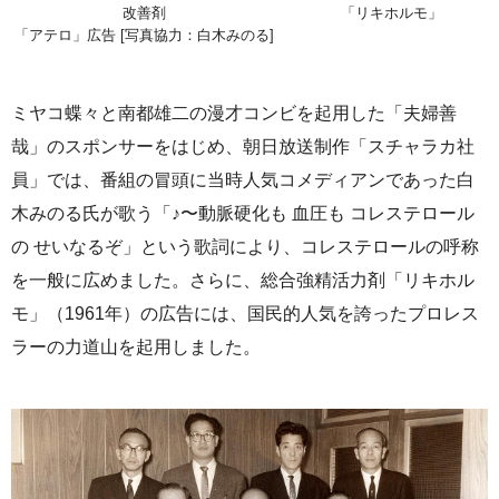
「リキホルモ」
改善剤
「アテロ」広告 [写真協力：白木みのる]
ミヤコ蝶々と南都雄二の漫才コンビを起用した「夫婦善
哉」のスポンサーをはじめ、朝日放送制作「スチャラカ社
員」では、番組の冒頭に当時人気コメディアンであった白
木みのる氏が歌う「♪〜動脈硬化も 血圧も コレステロール
の せいなるぞ」という歌詞により、コレステロールの呼称
を一般に広めました。さらに、総合強精活力剤「リキホル
モ」（1961年）の広告には、国民的人気を誇ったプロレス
ラーの力道山を起用しました。