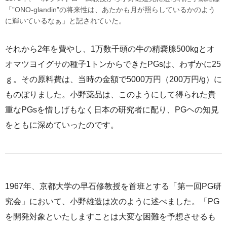
「”ONO-glandin”の将来性は、あたかも月が照らしているかのよう
に輝いているなぁ」と記されていた。
それから2年を費やし、1万数千頭の牛の精嚢腺500kgとオ
オマツヨイグサの種子1トンからできたPGsは、わずかに25
ｇ。その原料費は、当時の金額で5000万円（200万円/g）に
ものぼりました。小野薬品は、このようにして得られた貴
重なPGsを惜しげもなく日本の研究者に配り、PGヘの知見
をともに深めていったのです。
1967年、京都大学の早石修教授を首班とする「第一回PG研
究会」において、小野雄造は次のように述べました。「PG
を開発対象といたしますことは大変な困難を予想させるも