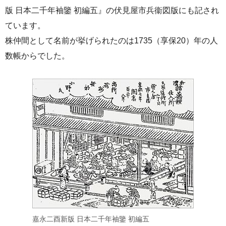
版 日本二千年袖鑒 初編五』の伏見屋市兵衞図版にも記され
ています。
株仲間として名前が挙げられたのは1735（享保20）年の人
数帳からでした。
嘉永二酉新版 日本二千年袖鑒 初編五