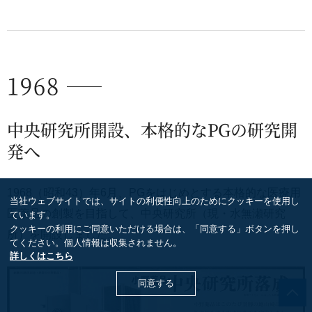
1968
中央研究所開設、本格的なPGの研究開
発へ
1968（昭和43）年6月、PGをはじめとする本格的な医療用
当社ウェブサイトでは、サイトの利便性向上のためにクッキーを使用し
医薬品の創製を目指して、中央研究所（現・水無瀬研究
ています。
クッキーの利用にご同意いただける場合は、「同意する」ボタンを押し
所）を開設しました。
てください。個人情報は収集されません。
詳しくはこちら
同意する