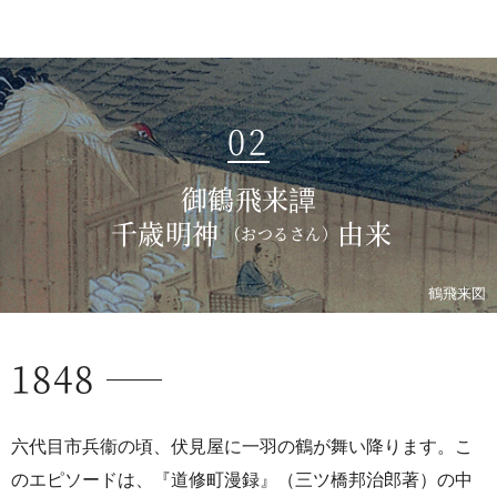
02
御鶴飛来譚
千歳明神
由来
（おつるさん）
鶴飛来図
1848
六代目市兵衞の頃、伏見屋に一羽の鶴が舞い降ります。こ
のエピソードは、『道修町漫録』（三ツ橋邦治郎著）の中