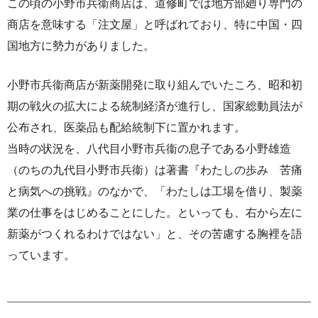
この頃の小野市兵衞商店は、道修町では地方部廻り専門の
商店を意味する「注文屋」と呼ばれており、特に中国・四
国地方に勢力がありました。
小野市兵衞商店が新薬開発に取り組んでいたころ、昭和初
期の戦火の拡大による統制経済が進行し、国家総動員法が
公布され、医薬品も配給統制下に置かれます。
当時の状況を、八代目小野市兵衞の息子である小野雄造
（のちの九代目小野市兵衞）は著書『わたしの歩み 苦痛
と病気への挑戦』のなかで、「わたしは工場を借り、製薬
業の仕事をはじめることにした。といっても、右から左に
新薬がつくれるわけではない」と、その苦慮する胸裡を語
っています。