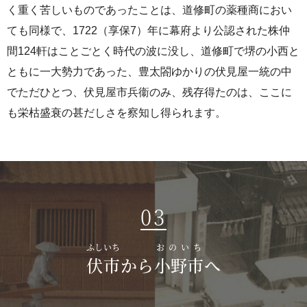
く重く苦しいものであったことは、道修町の薬種商におい
ても同様で、1722（享保7）年に幕府より公認された株仲
間124軒はことごとく時代の波に没し、道修町で堺の小西と
ともに一大勢力であった、豊太閤ゆかりの伏見屋一統の中
でただひとつ、伏見屋市兵衞のみ、残存得たのは、ここに
も栄枯盛衰の甚だしさを察知し得られます。
03
ふしいち
おのいち
伏市
から
小野市
へ