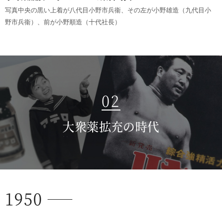
写真中央の黒い上着が八代目小野市兵衞、その左が小野雄造（九代目小
野市兵衞）、前が小野順造（十代社長）
02
大衆薬拡充の時代
1950