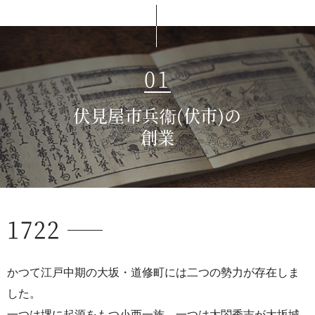
サステナビリティレポート
ESGデータ集
01
外部からの評価
第三者保証
伏見屋市兵衞(伏市)の
創業
透明性ガイドライン
1722
かつて江戸中期の大坂・道修町には二つの勢力が存在しま
した。
一つは堺に起源をもつ小西一族、一つは太閤秀吉が大坂城