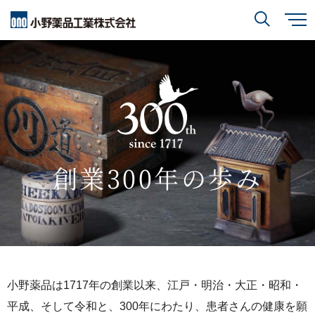
メ
イ
ン
小野薬品について
コ
検索
ン
テ
ン
ツ
に
研究開発
小野薬品について
トップ
移
動
閉じる
CEO・COOメッセージ
IR情報
研究開発
トップ
創業300年の歩み
ミッションステートメント
創薬方針
採用情報
IR情報
トップ
コーポレートスローガン「BREAK THROUGH」
オープンイノベーション
経営方針
小野薬品の特徴・強み
サステナビリティ
開発方針
財務ハイライト
経営戦略
小野薬品は1717年の創業以来、江戸・明治・大正・昭和・
開発パイプライン
サステナビリティ
トップ
平成、そして令和と、300年にわたり、患者さんの健康を願
業績報告
グローバル戦略
患者さんとご家族の皆さま