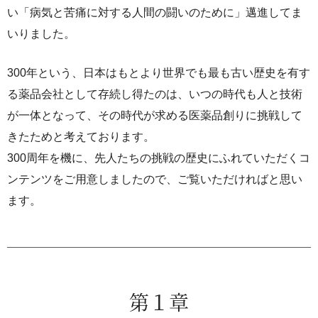
ライセンス活動
い「病気と苦痛に対する人間の闘いのために」邁進してま
トップメッセージ
IRライブラリー
医療関係者の皆さま
コーポレート・ガバナンス
いりました。
研究者主導研究支援
小野薬品工業のサステナビリティ
ニュース
株式関連情報
ポリシー類
300年という、日本はもとより世界でも最も古い歴史を有す
メディカルアフェアーズ情報提供サイト（ONO
MA）
環境
お問い合わせ
個人投資家の皆さまへ
る薬品会社として存続し得たのは、いつの時代も人と技術
沿革
が一体となって、その時代が求める医薬品創りに挑戦して
医療従事者向けサイト（ONOメディカルナビ）
社会
IRカレンダー
English
会社案内
Global
きたためと考えております。
医薬・薬学研究支援
ガバナンス
300周年を機に、先人たちの挑戦の歴史にふれていただくコ
株主・投資家との対話
CM・動画情報
ンテンツをご用意しましたので、ご覧いただければと思い
ステークホルダーエンゲージメント
よくあるご質問
ます。
社会貢献活動
IRメール
ポリシー類
GRIスタンダード対照表
第１章