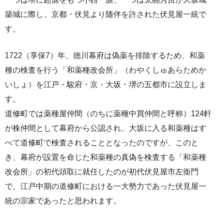
築城に際し、京都・伏見より随伴を許された伏見屋一統で
す。
1722（享保7）年、徳川幕府は偽薬を排除するため、和薬
種の検査を行う「和薬種改会所」（わやくしゅあらためか
いしょ）を江戸・駿府・京・大坂・堺の五都市に設立しま
す。
道修町では薬種屋仲間（のちに薬種中買仲間と呼称）124軒
が株仲間として幕府から公認され、大坂に入る和薬種はす
べて道修町で検査されることとなったのですが、このと
き、幕府が設置を命じた和薬種の真偽を検査する「和薬種
改会所」の初代頭取に就任したのが初代伏見屋市左衞門
で、江戸中期の道修町における一大勢力であった伏見屋一
統の宗家であったと思われます。