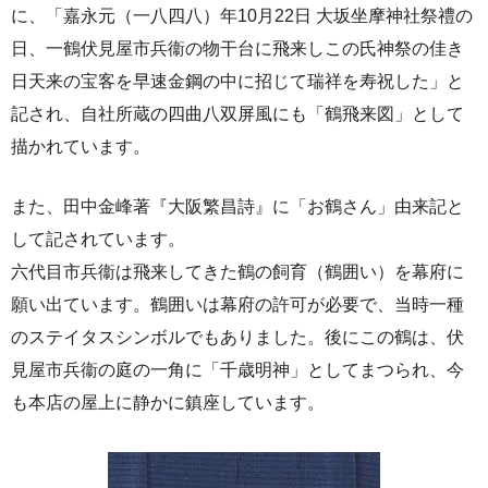
に、「嘉永元（一八四八）年10月22日 大坂坐摩神社祭禮の
日、一鶴伏見屋市兵衞の物干台に飛来しこの氏神祭の佳き
日天来の宝客を早速金鋼の中に招じて瑞祥を寿祝した」と
記され、自社所蔵の四曲八双屏風にも「鶴飛来図」として
描かれています。
また、田中金峰著『大阪繁昌詩』に「お鶴さん」由来記と
して記されています。
六代目市兵衞は飛来してきた鶴の飼育（鶴囲い）を幕府に
願い出ています。鶴囲いは幕府の許可が必要で、当時一種
のステイタスシンボルでもありました。後にこの鶴は、伏
見屋市兵衞の庭の一角に「千歳明神」としてまつられ、今
も本店の屋上に静かに鎮座しています。