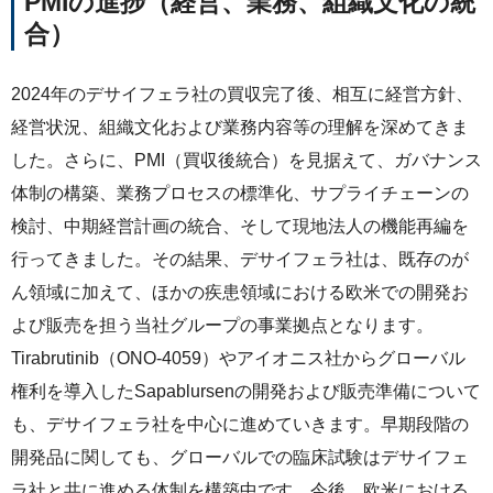
PMIの進捗（経営、業務、組織文化の統
合）
2024年のデサイフェラ社の買収完了後、相互に経営方針、
経営状況、組織文化および業務内容等の理解を深めてきま
した。さらに、PMI（買収後統合）を見据えて、ガバナンス
体制の構築、業務プロセスの標準化、サプライチェーンの
検討、中期経営計画の統合、そして現地法人の機能再編を
行ってきました。その結果、デサイフェラ社は、既存のが
ん領域に加えて、ほかの疾患領域における欧米での開発お
よび販売を担う当社グループの事業拠点となります。
Tirabrutinib（ONO-4059）やアイオニス社からグローバル
権利を導入したSapablursenの開発および販売準備について
も、デサイフェラ社を中心に進めていきます。早期段階の
開発品に関しても、グローバルでの臨床試験はデサイフェ
ラ社と共に進める体制を構築中です。今後、欧米における