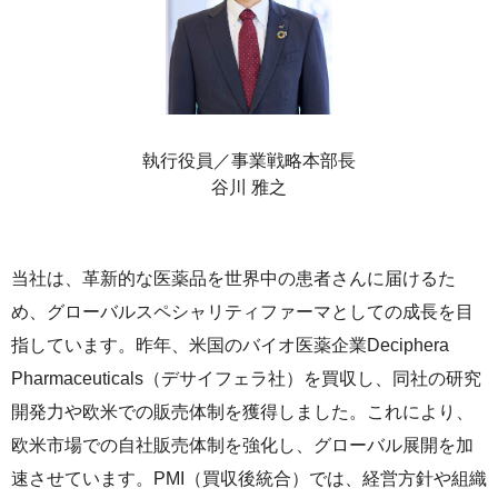
ライセンス活動
トップメッセージ
IRライブラリー
医療関係者の皆さま
コーポレート・ガバナンス
研究者主導研究支援
小野薬品工業のサステナビリティ
ニュース
株式関連情報
ポリシー類
メディカルアフェアーズ情報提供サイト（ONO
MA）
環境
お問い合わせ
個人投資家の皆さまへ
沿革
執行役員／事業戦略本部長
医療従事者向けサイト（ONOメディカルナビ）
谷川 雅之
社会
IRカレンダー
English
会社案内
Global
医薬・薬学研究支援
ガバナンス
株主・投資家との対話
CM・動画情報
当社は、革新的な医薬品を世界中の患者さんに届けるた
ステークホルダーエンゲージメント
よくあるご質問
め、グローバルスペシャリティファーマとしての成長を目
指しています。昨年、米国のバイオ医薬企業Deciphera
社会貢献活動
IRメール
Pharmaceuticals（デサイフェラ社）を買収し、同社の研究
ポリシー類
開発力や欧米での販売体制を獲得しました。これにより、
欧米市場での自社販売体制を強化し、グローバル展開を加
GRIスタンダード対照表
速させています。PMI（買収後統合）では、経営方針や組織