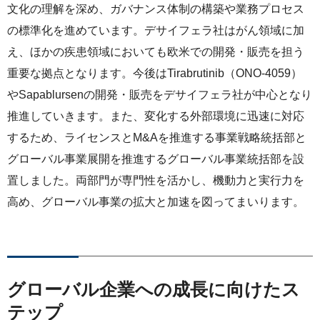
サステナビリティレポート
文化の理解を深め、ガバナンス体制の構築や業務プロセス
の標準化を進めています。デサイフェラ社はがん領域に加
ESGデータ集
え、ほかの疾患領域においても欧米での開発・販売を担う
外部からの評価
重要な拠点となります。今後はTirabrutinib（ONO-4059）
やSapablursenの開発・販売をデサイフェラ社が中心となり
第三者保証
推進していきます。また、変化する外部環境に迅速に対応
するため、ライセンスとM&Aを推進する事業戦略統括部と
透明性ガイドライン
グローバル事業展開を推進するグローバル事業統括部を設
置しました。両部門が専門性を活かし、機動力と実行力を
高め、グローバル事業の拡大と加速を図ってまいります。
グローバル企業への成長に向けたス
テップ