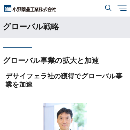
メ
イ
ン
グローバル戦略
小野薬品について
コ
検索
ン
テ
ン
ツ
に
研究開発
小野薬品について
トップ
移
動
閉じる
グローバル事業の拡大と加速
CEO・COOメッセージ
IR情報
研究開発
トップ
ミッションステートメント
デサイフェラ社の獲得でグローバル事
創薬方針
業を加速
採用情報
IR情報
トップ
コーポレートスローガン「BREAK THROUGH」
オープンイノベーション
経営方針
小野薬品の特徴・強み
サステナビリティ
開発方針
財務ハイライト
経営戦略
開発パイプライン
サステナビリティ
トップ
業績報告
グローバル戦略
患者さんとご家族の皆さま