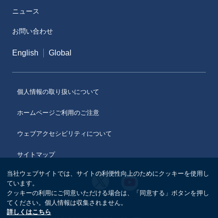
ニュース
メディカルアフェアーズ情報提供サイト（ONO
MA）
お問い合わせ
医療従事者向けサイト（ONOメディカルナビ）
English
Global
医薬・薬学研究支援
個人情報の取り扱いについて
ホームページご利用のご注意
ウェブアクセシビリティについて
サイトマップ
当社ウェブサイトでは、サイトの利便性向上のためにクッキーを使用し
小
小
ています。
野
野
クッキーの利用にご同意いただける場合は、「同意する」ボタンを押し
薬
薬
品
てください。個人情報は収集されません。
品
工
詳しくはこちら
工
業