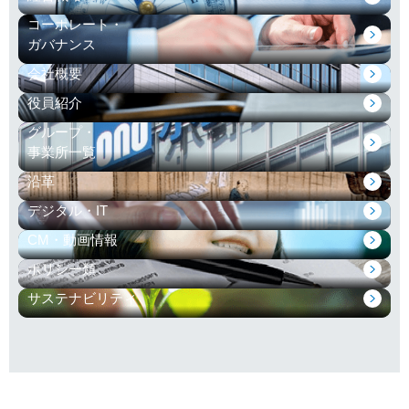
コーポレート・
ガバナンス
会社概要
役員紹介
グループ・
事業所一覧
沿革
デジタル・IT
CM・動画情報
ポリシー類
サステナビリティ