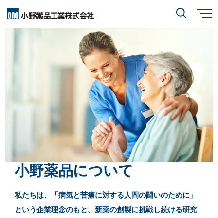
メ
イ
ン
小野薬品について
コ
検索
ン
テ
ン
ツ
に
研究開発
小野薬品について
トップ
移
動
閉じる
CEO・COOメッセージ
IR情報
研究開発
トップ
ミッションステートメント
創薬方針
採用情報
IR情報
トップ
コーポレートスローガン「BREAK THROUGH」
オープンイノベーション
小野薬品について
経営方針
小野薬品の特徴・強み
サステナビリティ
開発方針
財務ハイライト
経営戦略
私たちは、「病気と苦痛に対する人間の闘いのために」
開発パイプライン
という企業理念のもと、新薬の創製に挑戦し続ける研究
サステナビリティ
トップ
業績報告
グローバル戦略
患者さんとご家族の皆さま