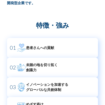
開発型企業です。
ライセンス活動
トップメッセージ
IRライブラリー
医療関係者の皆さま
コーポレート・ガバナンス
研究者主導研究支援
小野薬品工業のサステナビリティ
ニュース
株式関連情報
ポリシー類
特徴・強み
メディカルアフェアーズ情報提供サイト（ONO
MA）
環境
お問い合わせ
個人投資家の皆さまへ
沿革
医療従事者向けサイト（ONOメディカルナビ）
社会
IRカレンダー
English
会社案内
Global
01
患者さんへの
貢献
医薬・薬学研究支援
ガバナンス
株主・投資家との対話
CM・動画情報
ステークホルダーエンゲージメント
よくあるご質問
未踏の地を切り拓く
02
創薬力
社会貢献活動
IRメール
イノベーションを加速する
ポリシー類
03
グローバルな共創体制
GRIスタンダード対照表
めざす姿は、