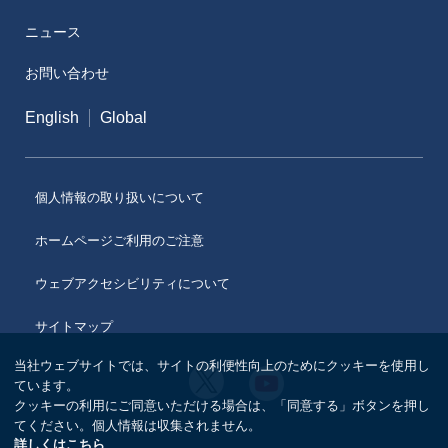
ニュース
メディカルアフェアーズ情報提供サイト（ONO
MA）
お問い合わせ
医療従事者向けサイト（ONOメディカルナビ）
English
Global
医薬・薬学研究支援
個人情報の取り扱いについて
ホームページご利用のご注意
ウェブアクセシビリティについて
サイトマップ
当社ウェブサイトでは、サイトの利便性向上のためにクッキーを使用し
小
小
ています。
野
野
クッキーの利用にご同意いただける場合は、「同意する」ボタンを押し
薬
薬
品
てください。個人情報は収集されません。
品
工
詳しくはこちら
工