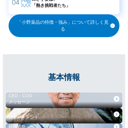
04
サステナビリティレポート
「熱き挑戦者たち」
ESGデータ集
「小野薬品の特徴・強み」について詳しく見
る
外部からの評価
第三者保証
透明性ガイドライン
基本情報
CEO・COO
メッセージ
ミッション
ステートメント
経営戦略