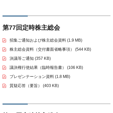
ライセンス活動
トップメッセージ
IRライブラリー
医療関係者の皆さま
コーポレート・ガバナンス
研究者主導研究支援
小野薬品工業のサステナビリティ
ニュース
株式関連情報
ポリシー類
第77回定時株主総会
メディカルアフェアーズ情報提供サイト（ONO
MA）
環境
お問い合わせ
個人投資家の皆さまへ
沿革
招集ご通知および株主総会資料 (1.9 MB)
医療従事者向けサイト（ONOメディカルナビ）
社会
IRカレンダー
English
会社案内
Global
株主総会資料（交付書面省略事項） (544 KB)
医薬・薬学研究支援
ガバナンス
株主・投資家との対話
CM・動画情報
決議等ご通知 (357 KB)
議決権行使結果（臨時報告書） (106 KB)
ステークホルダーエンゲージメント
よくあるご質問
プレゼンテーション資料 (1.8 MB)
社会貢献活動
IRメール
質疑応答（要旨） (403 KB)
ポリシー類
GRIスタンダード対照表