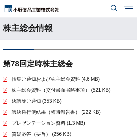
メ
イ
ン
株主総会情報
小野薬品について
コ
検索
ン
テ
ン
ツ
に
研究開発
小野薬品について
トップ
移
動
閉じる
第78回定時株主総会
CEO・COOメッセージ
IR情報
研究開発
トップ
ミッションステートメント
招集ご通知および株主総会資料 (4.6 MB)
創薬方針
採用情報
株主総会資料（交付書面省略事項） (521 KB)
IR情報
トップ
コーポレートスローガン「BREAK THROUGH」
オープンイノベーション
決議等ご通知 (353 KB)
経営方針
小野薬品の特徴・強み
サステナビリティ
議決権行使結果（臨時報告書） (222 KB)
開発方針
財務ハイライト
経営戦略
プレゼンテーション資料 (1.3 MB)
開発パイプライン
サステナビリティ
トップ
業績報告
質疑応答（要旨） (256 KB)
グローバル戦略
患者さんとご家族の皆さま