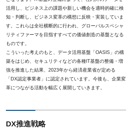
ライセンス活動
活用し、ビジネス上の課題や新しい機会を適時的確に検
トップメッセージ
IRライブラリー
医療関係者の皆さま
コーポレート・ガバナンス
知・判断し、ビジネス変革の構想に反映・実装していま
研究者主導研究支援
小野薬品工業のサステナビリティ
ニュース
株式関連情報
す。これらは全社横断的に行われ、グローバルスペシャ
ポリシー類
メディカルアフェアーズ情報提供サイト（ONO
リティファーマを目指すすべての価値創造の基盤となる
MA）
環境
お問い合わせ
個人投資家の皆さまへ
沿革
ものです。
医療従事者向けサイト（ONOメディカルナビ）
社会
こういった考えのもと、データ活用基盤「OASIS」の構
IRカレンダー
English
会社案内
Global
医薬・薬学研究支援
築をはじめ、セキュリティなどの各種IT基盤の整備・増
ガバナンス
株主・投資家との対話
CM・動画情報
強を推進した結果、2023年から経済産業省が定める
「DX認定事業者」に認定されています。今後も、企業変
ステークホルダーエンゲージメント
よくあるご質問
革につながる活動を幅広く展開していきます。
社会貢献活動
IRメール
ポリシー類
GRIスタンダード対照表
DX推進戦略