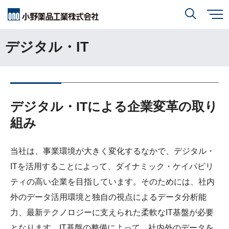
メ
イ
ン
デジタル・IT
小野薬品について
コ
検索
ン
テ
ン
ツ
に
研究開発
小野薬品について
トップ
移
動
閉じる
デジタル・ITによる企業変革の取り
CEO・COOメッセージ
IR情報
研究開発
トップ
組み
ミッションステートメント
創薬方針
採用情報
当社は、事業環境が大きく変化するなかで、デジタル・
IR情報
トップ
コーポレートスローガン「BREAK THROUGH」
オープンイノベーション
ITを活用することによって、ダイナミック・ケイパビリ
経営方針
小野薬品の特徴・強み
ティの高い企業を目指しています。そのためには、社内
サステナビリティ
開発方針
外のデータ活用環境と独自の視点によるデータ分析能
財務ハイライト
経営戦略
力、最新テクノロジーに支えられた柔軟なIT基盤が必要
開発パイプライン
サステナビリティ
トップ
業績報告
グローバル戦略
患者さんとご家族の皆さま
となります。IT基盤の整備によって、社内外のデータを