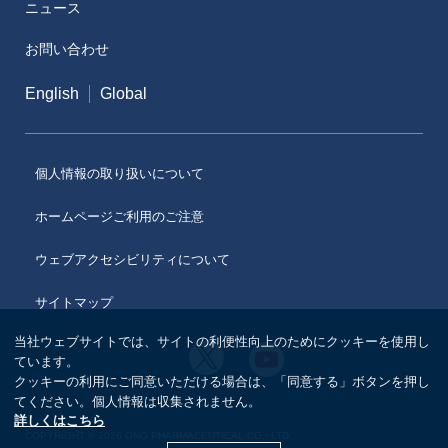
ニュース
メディカルアフェアーズ情報提供サイト（ONO
MA）
お問い合わせ
医療従事者向けサイト（ONOメディカルナビ）
English
Global
医薬・薬学研究支援
個人情報の取り扱いについて
ホームページご利用のご注意
ウェブアクセシビリティについて
サイトマップ
当社ウェブサイトでは、サイトの利便性向上のためにクッキーを使用し
小
小
ています。
野
野
クッキーの利用にご同意いただける場合は、「同意する」ボタンを押し
薬
薬
品
てください。個人情報は収集されません。
品
工
詳しくはこちら
工
業
COPYRIGHT © 2026 ONO PHARMACEUTICAL CO., LTD.
業
の